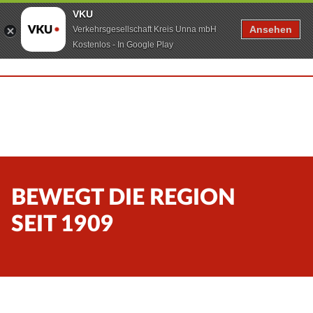
VKU
Ansehen
Verkehrsgesellschaft Kreis Unna mbH
Kostenlos - In Google Play
BEWEGT DIE REGION
SEIT 1909