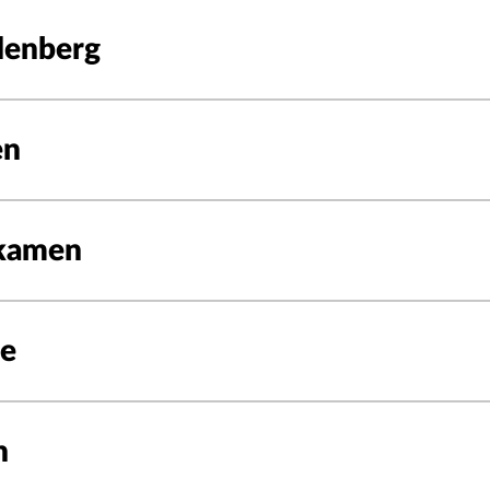
ndenberg
en
gkamen
ne
n