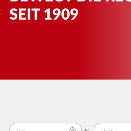
SEIT 1909
Von
Nach
Von und Nach tausc