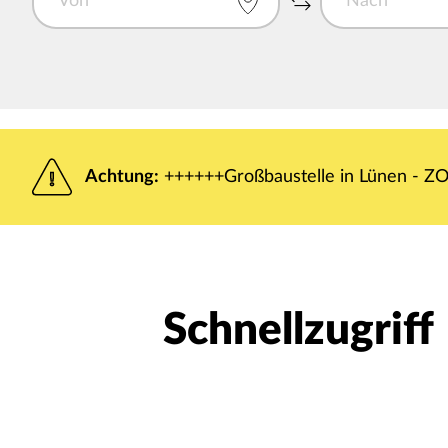
Achtung:
++++++Großbaustelle in Lünen - ZOB
Schnellzugriff