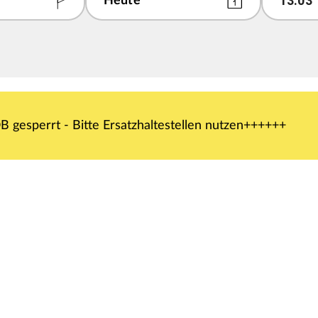
13
:
03
 gesperrt - Bitte Ersatzhaltestellen nutzen++++++