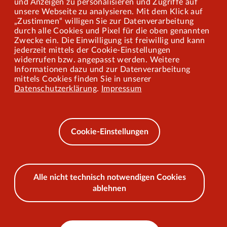
und Anzeigen zu personalisieren und Zugriffe auf
Presse
unsere Webseite zu analysieren. Mit dem Klick auf
„Zustimmen“ willigen Sie zur Datenverarbeitung
Mitarbeiterportal
durch alle Cookies und Pixel für die oben genannten
Zwecke ein. Die Einwilligung ist freiwillig und kann
jederzeit mittels der Cookie-Einstellungen
widerrufen bzw. angepasst werden. Weitere
Barrierefreiheit
Informationen dazu und zur Datenverarbeitung
mittels Cookies finden Sie in unserer
Mobilität lernen
Datenschutzerklärung
.
Impressum
Impressum
Datenschutz
Cookie-Einstellungen
AEB
Alle nicht technisch notwendigen Cookies
ablehnen
© 2026 VKU