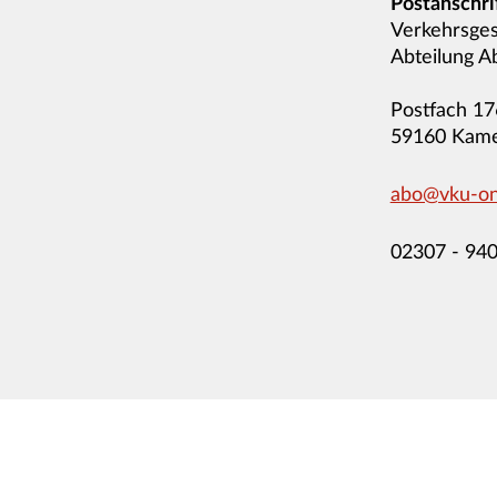
Postanschrif
Verkehrsges
Abteilung A
Postfach 1
59160 Kam
abo@vku-on
02307 - 940