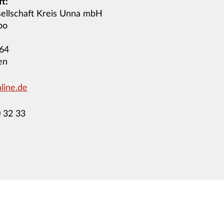
t:
ellschaft Kreis Unna mbH
bo
764
en
line.de
 32 33