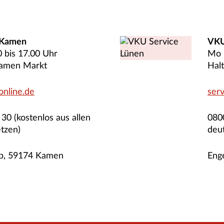
 Kamen
VKU
0 bis 17.00 Uhr
Mo -
 Kamen Markt
Hal
online.de
ser
30 (kostenlos aus allen
0800
tzen)
deu
2b, 59174 Kamen
Eng