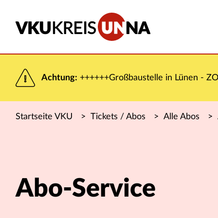
Achtung:
++++++Großbaustelle in Lünen - ZOB
Startseite VKU
>
Tickets / Abos
>
Alle Abos
>
Abo-Service