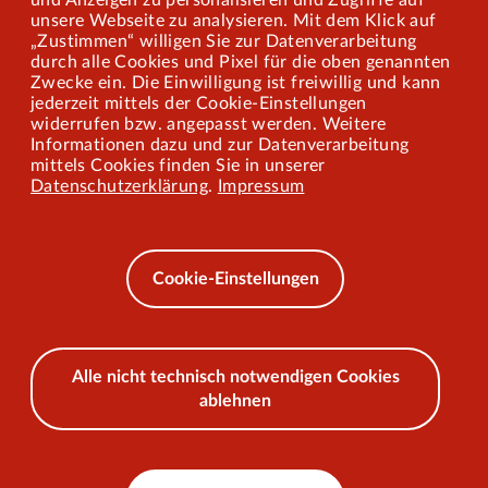
und Anzeigen zu personalisieren und Zugriffe auf
Presse
unsere Webseite zu analysieren. Mit dem Klick auf
„Zustimmen“ willigen Sie zur Datenverarbeitung
Mitarbeiterportal
durch alle Cookies und Pixel für die oben genannten
Zwecke ein. Die Einwilligung ist freiwillig und kann
jederzeit mittels der Cookie-Einstellungen
widerrufen bzw. angepasst werden. Weitere
Barrierefreiheit
Informationen dazu und zur Datenverarbeitung
mittels Cookies finden Sie in unserer
Mobilität lernen
Datenschutzerklärung
.
Impressum
Impressum
Datenschutz
Cookie-Einstellungen
AEB
Alle nicht technisch notwendigen Cookies
ablehnen
© 2026 VKU