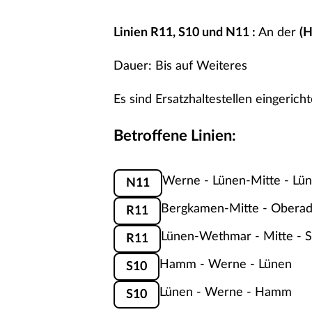
Linien
R11
,
S10
und
N11
:
An der
(H
Dauer: Bis auf Weiteres
Es sind Ersatzhaltestellen eingeric
Betroffene Linien:
Werne - Lünen-Mitte - Lü
N11
Bergkamen-Mitte - Oberad
R11
Lünen-Wethmar - Mitte - 
R11
Hamm - Werne - Lünen
S10
Lünen - Werne - Hamm
S10