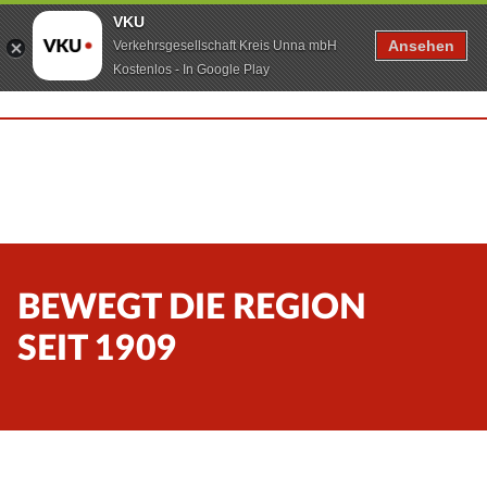
VKU
Ansehen
Verkehrsgesellschaft Kreis Unna mbH
Kostenlos - In Google Play
BEWEGT DIE REGION
SEIT 1909