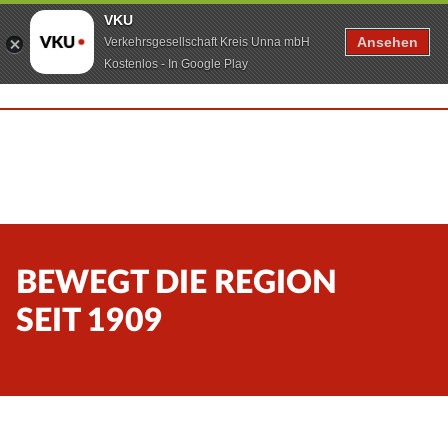
VKU
Ansehen
Verkehrsgesellschaft Kreis Unna mbH
Kostenlos - In Google Play
BEWEGT DIE REGION
SEIT 1909