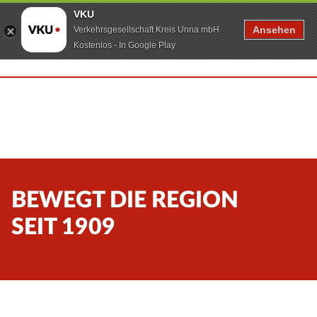
VKU
Ansehen
Verkehrsgesellschaft Kreis Unna mbH
Kostenlos - In Google Play
BEWEGT DIE REGION
SEIT 1909