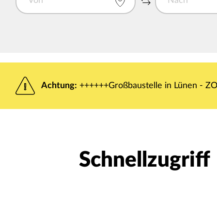
Achtung:
++++++Großbaustelle in Lünen - ZOB
Schnellzugriff