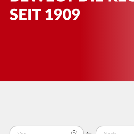
SEIT 1909
Von
Nach
Von und Nach tausc