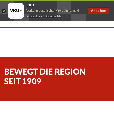
VKU
Ansehen
Verkehrsgesellschaft Kreis Unna mbH
Kostenlos - In Google Play
BEWEGT DIE REGION
SEIT 1909