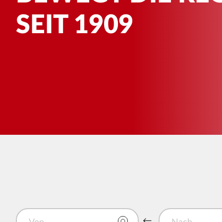
SEIT 1909
Von
Nach
Von und Nach tausc