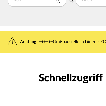
Achtung:
++++++Großbaustelle in Lünen - ZOB
Schnellzugriff