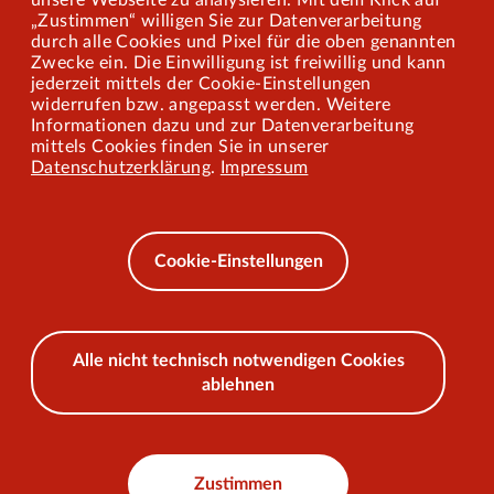
unsere Webseite zu analysieren. Mit dem Klick auf
„Zustimmen“ willigen Sie zur Datenverarbeitung
Mitarbeiterportal
durch alle Cookies und Pixel für die oben genannten
Zwecke ein. Die Einwilligung ist freiwillig und kann
jederzeit mittels der Cookie-Einstellungen
widerrufen bzw. angepasst werden. Weitere
Barrierefreiheit
Informationen dazu und zur Datenverarbeitung
mittels Cookies finden Sie in unserer
Mobilität lernen
Datenschutzerklärung
.
Impressum
Impressum
Datenschutz
Cookie-Einstellungen
AEB
Alle nicht technisch notwendigen Cookies
ablehnen
© 2026 VKU
Zustimmen