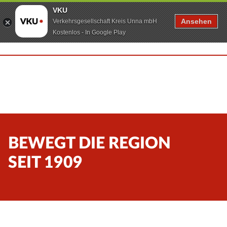
VKU
Ansehen
Verkehrsgesellschaft Kreis Unna mbH
Kostenlos - In Google Play
BEWEGT DIE REGION
SEIT 1909