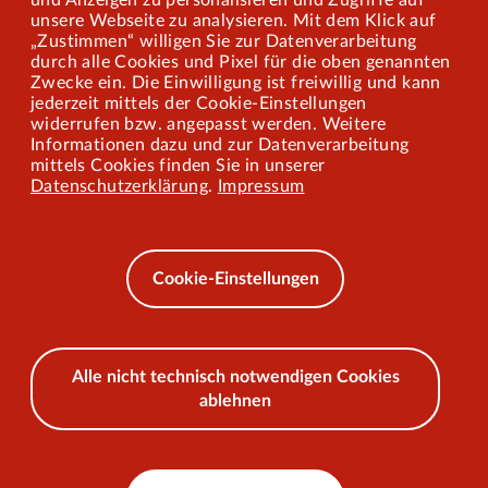
und Anzeigen zu personalisieren und Zugriffe auf
Presse
unsere Webseite zu analysieren. Mit dem Klick auf
„Zustimmen“ willigen Sie zur Datenverarbeitung
Mitarbeiterportal
durch alle Cookies und Pixel für die oben genannten
Zwecke ein. Die Einwilligung ist freiwillig und kann
jederzeit mittels der Cookie-Einstellungen
widerrufen bzw. angepasst werden. Weitere
Barrierefreiheit
Informationen dazu und zur Datenverarbeitung
mittels Cookies finden Sie in unserer
Mobilität lernen
Datenschutzerklärung
.
Impressum
Impressum
Datenschutz
Cookie-Einstellungen
AEB
Alle nicht technisch notwendigen Cookies
ablehnen
© 2026 VKU