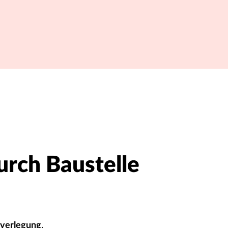
urch Baustelle
nverlegung
.