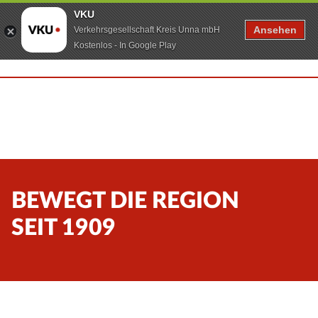
VKU
Ansehen
Verkehrsgesellschaft Kreis Unna mbH
Kostenlos - In Google Play
BEWEGT DIE REGION
SEIT 1909