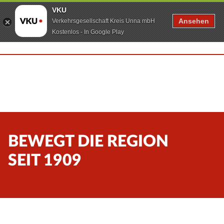
VKU
Ansehen
Verkehrsgesellschaft Kreis Unna mbH
Kostenlos - In Google Play
BEWEGT DIE REGION
SEIT 1909