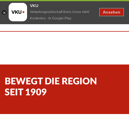
VKU
Ansehen
Verkehrsgesellschaft Kreis Unna mbH
Kostenlos - In Google Play
BEWEGT DIE REGION
SEIT 1909