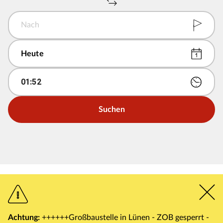
Nach
01
:
52
Suchen
Achtung:
++++++Großbaustelle in Lünen - ZOB gesperrt -