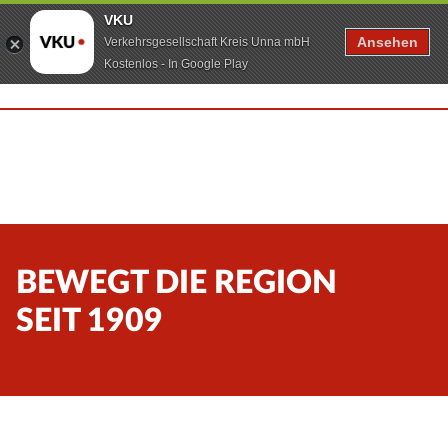
VKU
Ansehen
Verkehrsgesellschaft Kreis Unna mbH
Kostenlos - In Google Play
BEWEGT DIE REGION
SEIT 1909