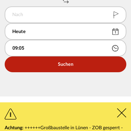
Nach
09
:
05
Suchen
Achtung:
++++++Großbaustelle in Lünen - ZOB gesperrt -