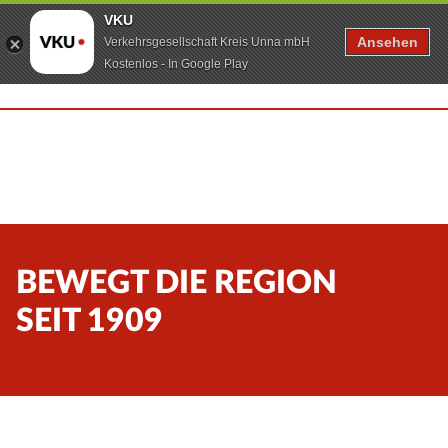
VKU
Ansehen
Verkehrsgesellschaft Kreis Unna mbH
Kostenlos - In Google Play
BEWEGT DIE REGION
SEIT 1909